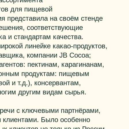
тов для пищевой
я представила на своём стенде
решения, соответствующие
а и стандартам качества.
ирокой линейке какао-продуктов,
авщика, компании JB Cocoa;
гентов: пектинам, карагинанам,
ионным продуктам: пищевым
ой и т.д.), консервантам,
ногим другим видам сырья.
тречи с ключевыми партнёрами,
 клиентами. Было особенно
х клиентов не только из России,