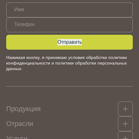
Имя
Телефон
Отправить
Нажимая кнопку, я принимаю условия обработки
политики
конфиденциальности
и
политики обработки персональных
данных
Продукция
Отрасли
Какао-продукты
Гидроколлоиды, структурообразователи и
Услуги
эмульгаторы